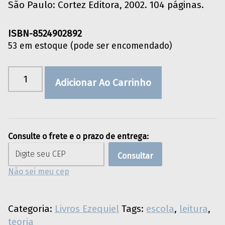
São Paulo: Cortez Editora, 2002. 104 páginas.
ISBN-8524902892
53 em estoque (pode ser encomendado)
O ato de ler: fundamentos psicológicos para uma nova pedagogia da leitura quantidade
Adicionar Ao Carrinho
Consulte o frete e o prazo de entrega:
Consultar
Não sei meu cep
Categoria:
Livros Ezequiel
Tags:
escola
,
leitura
,
teoria