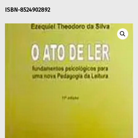
ISBN-8524902892