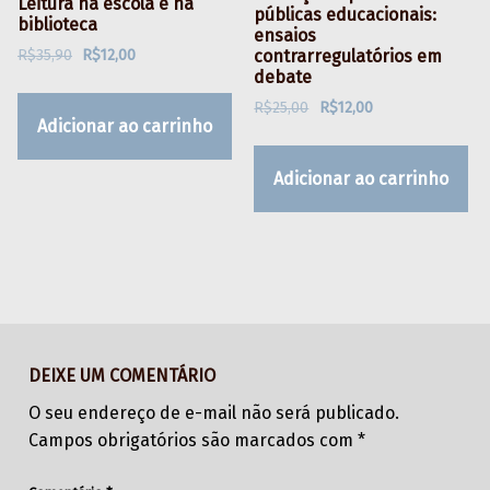
Leitura na escola e na
públicas educacionais:
biblioteca
ensaios
O preço original era: R$35,90.
O preço atual é: R$12,00.
R$
35,90
R$
12,00
contrarregulatórios em
debate
O preço original era: R$25,00.
O preço atual é: R$12,00.
R$
25,00
R$
12,00
Adicionar ao carrinho
Adicionar ao carrinho
Skip back to main navigation
DEIXE UM COMENTÁRIO
O seu endereço de e-mail não será publicado.
Campos obrigatórios são marcados com
*