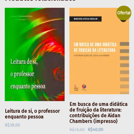
Oferta!
Em busca de uma didática
de fruição da literatura:
Leitura de si, o professor
contribuições de Aidan
enquanto pessoa
Chambers (impresso)
R$
38,00
O preço original era: R$45,00.
O preço atual é: R$40,00.
R$
45,00
R$
40,00