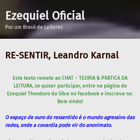
Ezequiel Oficial
Por um Brasil de Leitores
RE-SENTIR, Leandro Karnal
Este texto remete ao CHAT – TEORIA & PRÁTICA DA
LEITURA, se quiser participar, entre na página de
Ezequiel Theodoro da Silva no Facebook e inscreva-se.
Bem vindo!
O espaço de ouro do ressentido é o mundo agressivo das
redes, onde a covardia pode vir do anonimato.