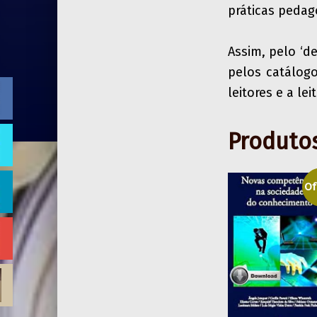
práticas pedagó
Assim, pelo ‘d
pelos catálog
leitores e a l
Produto
Of