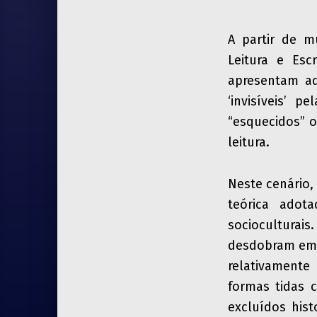
A partir de m
Leitura e Esc
apresentam aqu
‘invisíveis’ 
“esquecidos” 
leitura.
Neste cenário,
teórica adot
socioculturais
desdobram em d
relativament
formas tidas c
excluídos hist