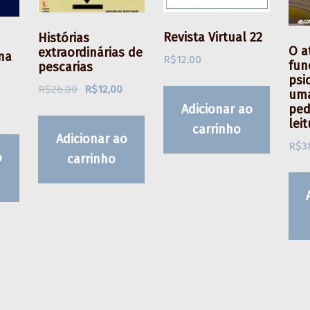
Revista Virtual 22
Histórias
O a
extraordinárias de
na
R$
12,00
fun
pescarias
psi
O preço original era: R$26,00.
O preço atual é: R$12,00.
R$
26,00
R$
12,00
uma
O preço atual é: R$12,00.
Adicionar ao
ped
leit
carrinho
Adicionar ao
R$
3
o
carrinho