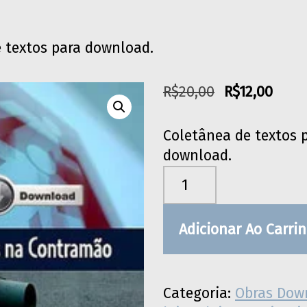
 textos para download.
O preço original era: R$20,00.
O preço atual 
R$
20,00
R$
12,00
Coletânea de textos 
download.
Leitores na contramão quantidade
Adicionar Ao Carri
Categoria:
Obras Dow