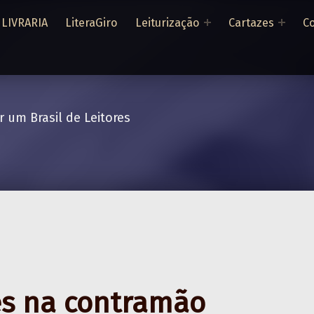
LIVRARIA
LiteraGiro
Leiturização
Cartazes
Co
r um Brasil de Leitores
es na contramão