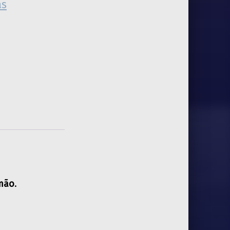
as
amão
.