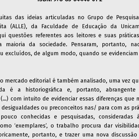
uitas das ideias articuladas no Grupo de Pesquisa 
rita (ALLE), da Faculdade de Educação da Unica
i questões referentes aos leitores e suas prática
pela maioria da sociedade. Pensaram, portanto, naq
ou excluídos, de algum modo, quando se evidenciam
 o mercado editorial é também analisado, uma vez qu
ada é a historiográfica e, portanto, abrangente
. (…) com intuito de evidenciar essas diferenças que 
esigualdades ou preconceitos nas/ para com as prát
e pouco conhecidas e pesquisadas, consideradas
omo ‘exemplares’, o trabalho procura dar visibilida
oricamente, portanto, e trazer uma nova discussão