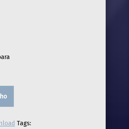
é: R$12,00.
para
nho
nload
Tags: