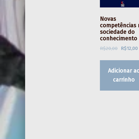
Novas
competências 
sociedade do
conhecimento
O preço original era: R$20,00.
R$
20,00
R$
12,00
Adicionar a
carrinho
Skip back to main navigation