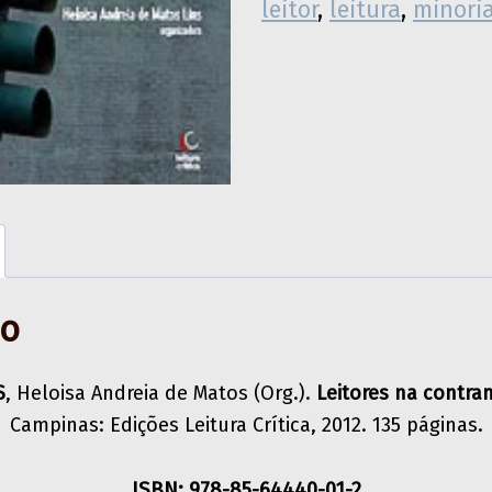
leitor
,
leitura
,
minori
ão
S
, Heloisa Andreia de Matos (Org.).
Leitores na contr
Campinas: Edições Leitura Crítica, 2012. 135 páginas.
ISBN: 978-85-64440-01-2