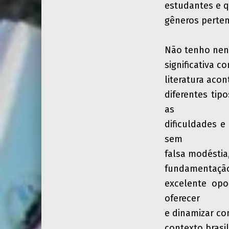
estudantes e q
gêneros perten
Não tenho nen
significativa 
literatura acon
diferentes tip
as
dificuldades e
sem
falsa modéstia,
fundamentação,
excelente op
oferecer
e dinamizar co
contexto brasil