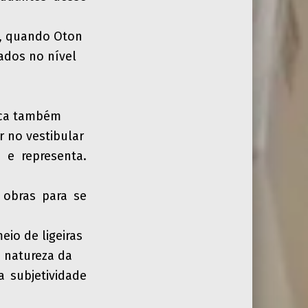
, quando Oton
zados no nível
ica também
r no vestibular
 e representa.
 obras para se
eio de ligeiras
a natureza da
a subjetividade