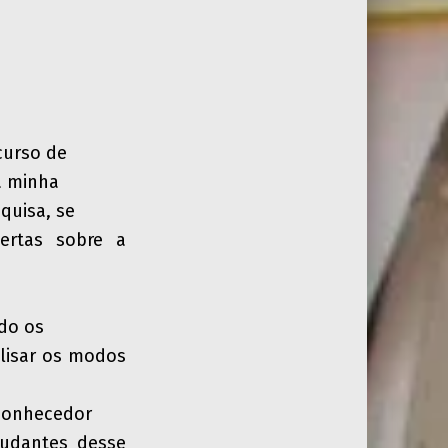
curso de
a minha
squisa, se
ertas sobre a
do os
alisar os modos
 conhecedor
tudantes desse