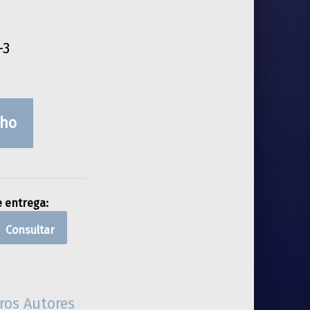
-3
nho
e entrega:
Consultar
ros Autores