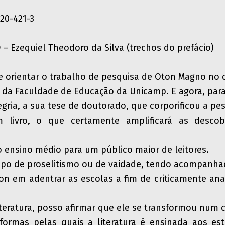
20-421-3
O
– Ezequiel Theodoro da Silva (trechos do prefácio)
de orientar o trabalho de pesquisa de Oton Magno no 
 da Faculdade de Educação da Unicamp. E agora, par
egria, a sua tese de doutorado, que corporificou a pe
m livro, o que certamente amplificará as descob
no ensino médio para um público maior de leitores.
po de proselitismo ou de vaidade, tendo acompanha
on em adentrar as escolas a fim de criticamente an
teratura, posso afirmar que ele se transformou num
formas pelas quais a literatura é ensinada aos es