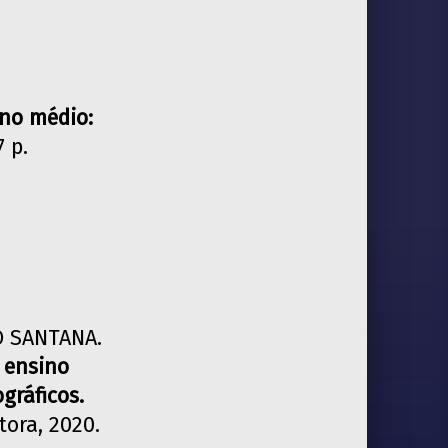
ino médio:
7 p.
O SANTANA.
 ensino
gráficos.
tora, 2020.