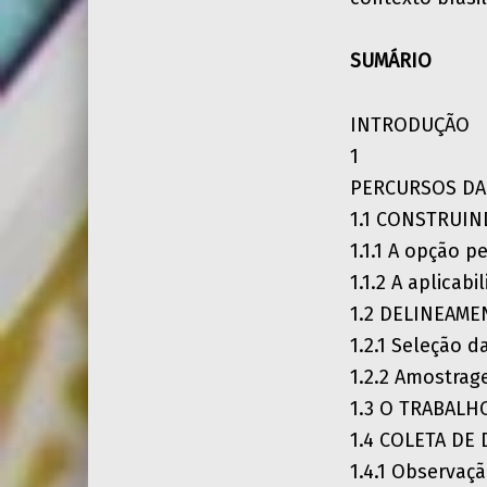
SUMÁRIO
INTRODUÇÃO
1
PERCURSOS DA
1.1 CONSTRUI
1.1.1 A opção p
1.1.2 A aplicabi
1.2 DELINEAME
1.2.1 Seleção d
1.2.2 Amostra
1.3 O TRABALH
1.4 COLETA DE
1.4.1 Observaç