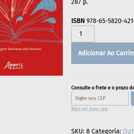
287 p.
ISBN
978-65-5820-421
Educação literária no ensino médio: percursos etnográficos quantidade
Adicionar Ao Carri
Consulte o frete e o prazo d
Não sei meu cep
SKU:
8
Categoria:
Out