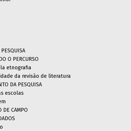
 PESQUISA
NDO O PERCURSO
ela etnografia
lidade da revisão de literatura
NTO DA PESQUISA
as escolas
gem
O DE CAMPO
 DADOS
ão