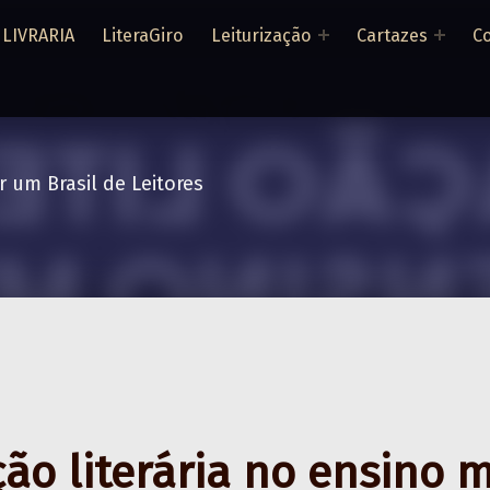
LIVRARIA
LiteraGiro
Leiturização
Cartazes
Co
r um Brasil de Leitores
ão literária no ensino 