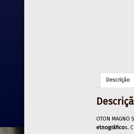
Descrição
Descriç
OTON MAGNO S
etnográfico
s. C