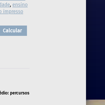
idade
,
ensino
ro impresso
Calcular
édio: percursos