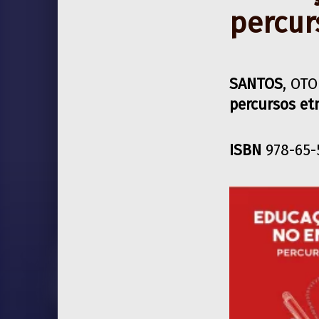
percur
SANTOS
, OT
percursos et
ISBN
978-65-