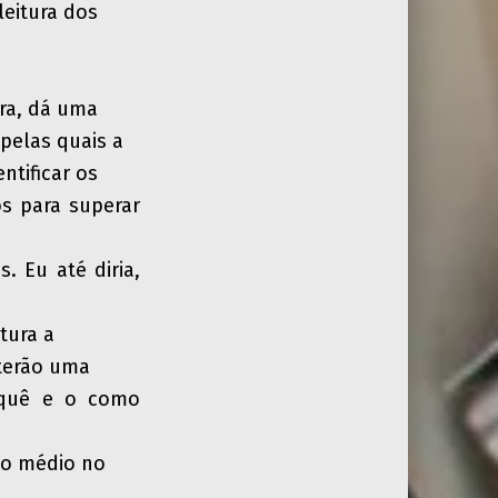
leitura dos
ra, dá uma
 pelas quais a
ntificar os
os para superar
. Eu até diria,
tura a
 terão uma
rquê e o como
no médio no