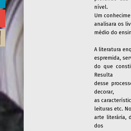
nível.
Um conhecimen
analisara os li
médio do ensin
A literatura e
espremida, ser
do que consti
Resulta
desse process
decorar,
as característi
leituras etc. N
arte literária
dos