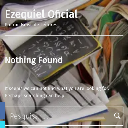
Ezequiel Oficial
Por um Brasil de Leitores
Nothing Found
It seems we can not find what you are looking for.
Perhaps searching can help.
Pesquisar por: