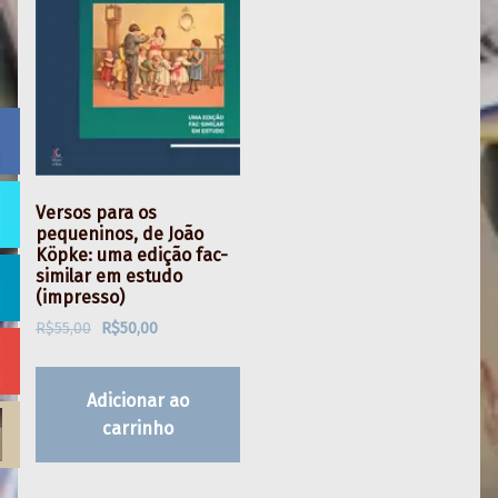
Versos para os
pequeninos, de João
Köpke: uma edição fac-
similar em estudo
(impresso)
O preço original era: R$55,00.
O preço atual é: R$50,00.
R$
55,00
R$
50,00
Adicionar ao
carrinho