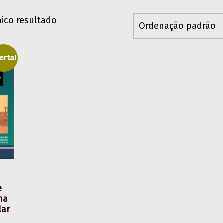
ico resultado
erta!
e
ma
lar