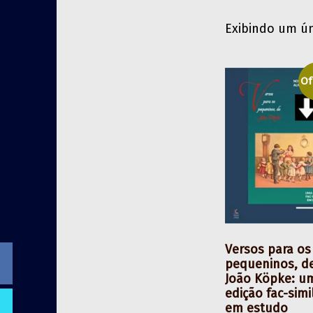
Exibindo um ún
Of
Versos para os
pequeninos, d
João Köpke: u
edição fac-simi
em estudo