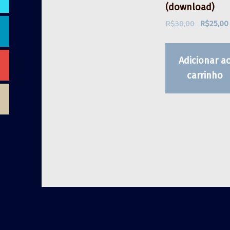
(download)
O preço original era: R$30,00.
R$
30,00
R$
25,00
Adicionar a
carrinho
Skip back to main navigation